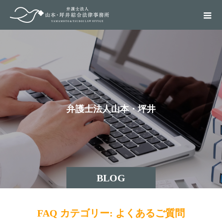
弁
護
士
法
人
山
本
・
坪
井
綜
合
BLOG
FAQ カテゴリー:
よくあるご質問